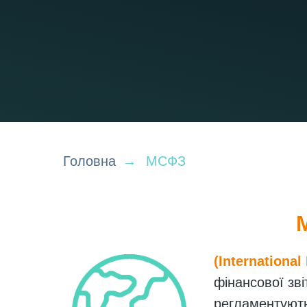
Головна
→
МСФЗ
(International
фінансової зві
регламентують