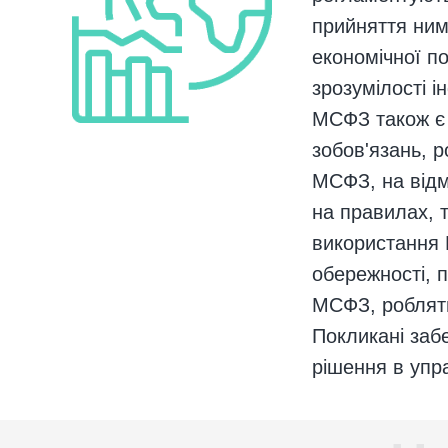
прийняття ним
економічної по
зрозумілості 
МСФЗ також є с
зобов'язань, р
МСФЗ, на відмі
на правилах, 
використання 
обережності, п
МСФЗ, роблять
Покликані забе
рішення в упр
чим допоможут