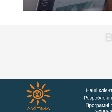
В
Наші клієн
Розроблені 
Програмні 
Супров