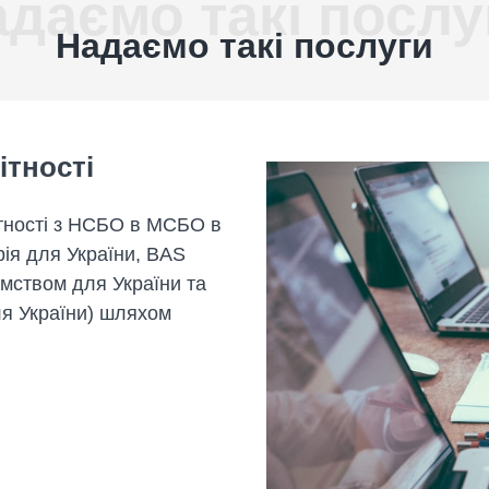
даємо такі послу
Надаємо такі послуги
ітності
ітності з НСБО в МСБО в
ія для України, BAS
ємством для України та
я України) шляхом