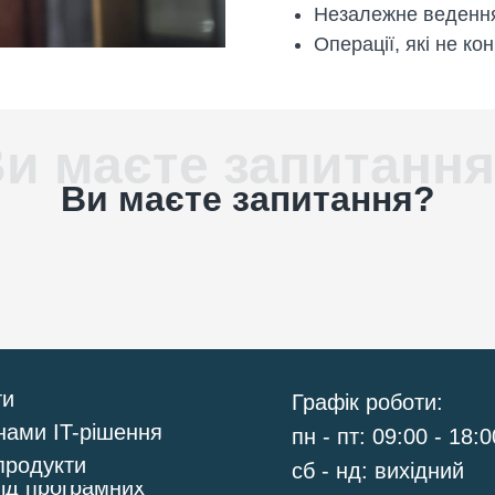
Незалежне ведення
Операції, які не к
и маєте запитанн
Ви маєте запитання?
Контакти
ти
Графік роботи:
нами IT-рішення
пн - пт: 09:00 - 18:0
продукти
сб - нд: вихідний
ід програмних