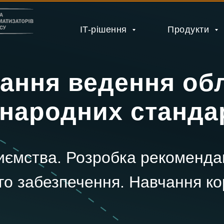
IT-рішення
Продукти
ння ведення обл
народних станда
иємства. Розробка рекоменда
о забезпечення. Навчання ко