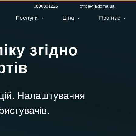
0800351225
office@axioma.ua
Послуги
Ціна
Про нас
іку згідно
ртів
цій. Налаштування
ристувачів.