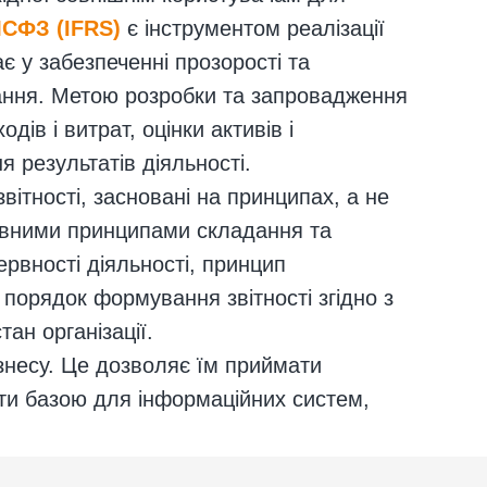
СФЗ (IFRS)
є інструментом реалізації
є у забезпеченні прозорості та
вання. Метою розробки та запровадження
ів і витрат, оцінки активів і
я результатів діяльності.
ітності, засновані на принципах, а не
новними принципами складання та
рвності діяльності, принцип
 порядок формування звітності згідно з
ан організації.
ізнесу. Це дозволяє їм приймати
ти базою для інформаційних систем,
 збільшити прибутковість компанії.