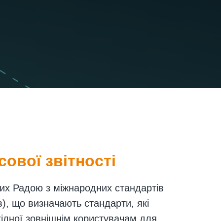
ової звітності
их Радою з міжнародних стандартів
ів), що визначають стандарти, які
хідної зовнішнім користувачам для