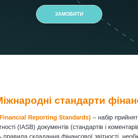
ЗАМОВИТИ
Міжнародні стандарти фінанс
 Financial Reporting Standards)
– набір прийнят
тності (IASB) документів (стан­дартів і коментар
 правила складання фінансової звітності, необ