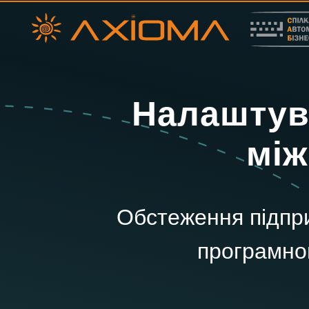
Налаштува
між
Обстеження підпр
програмног