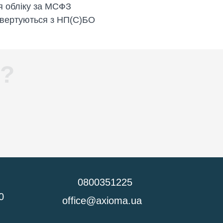
 обліку за МСФЗ
онвертуються з НП(С)БО
я?
0800351225
0
office@axioma.ua