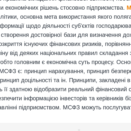
и економічних рішень стосовно підприємства.
М
літики, основна мета використання якого поляга
інформації щодо діяльності суб'єктів господарю
творення достовірної бази для визначення доход
озкриття існуючих фінансових ризиків, порівнянн
ну від деяких національних правил складання зв
тобто головним є економічна суть процесу. Ос
МСФЗ є: принцип нарахування, принцип безпере
ринцип доцільності та ін. Принципи, закладені в
 її здатною відобразити реальний фінансовий ст
зпечити інформацією інвесторів та керівників б
авлінні підприємством. МСФЗ можуть послугува
ь керівництву правильно розподіляти капітал та