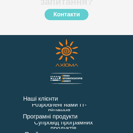
запитання?
Контакти
Наші клієнти
Розроблені нами IT-
рішення
Програмні продукти
Супровід програмних
продуктів